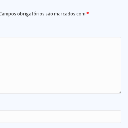
er
Campos obrigatórios são marcados com
*