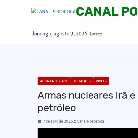
P
CANAL P
u
l
a
domingo, agosto 9, 2026
Latest:
r
p
a
r
a
o
AGORA NO BRASIL
DESTAQUES
VIDEOS
c
Armas nucleares Irã e
o
n
petróleo
t
e
17 de abril de 2026
Canal Pororoca
ú
d