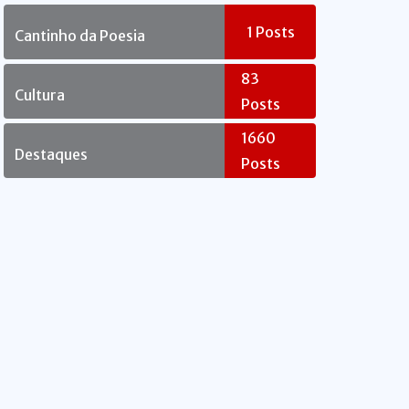
Rebelde
1
Posts
Cantinho da Poesia
83
Cultura
Posts
1660
Destaques
Posts