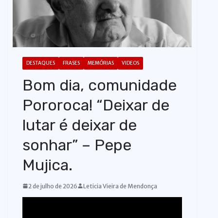
o
DESTAQUES
FRASES
MEMÓRIAS
VIDEOS
Bom dia, comunidade
Pororoca! “Deixar de
lutar é deixar de
sonhar” – Pepe
Mujica.
2 de julho de 2026
Leticia Vieira de Mendonça