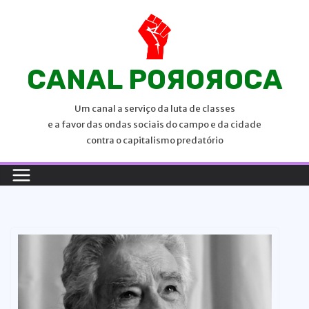
P
u
l
a
CANAL POЯOЯOCA
r
p
Um canal a serviço da luta de classes
a
e a favor das ondas sociais do campo e da cidade
r
contra o capitalismo predatório
a
o
c
o
n
t
e
ú
d