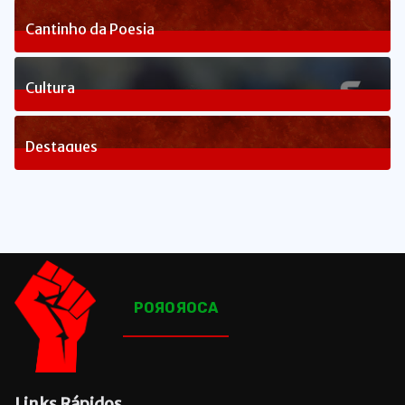
3
Posts
Cantinho da Poesia
1
Posts
Cultura
83
Posts
Destaques
1660
Posts
POЯOЯOCA
Links Rápidos