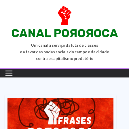
P
u
l
a
CANAL POЯOЯOCA
r
p
Um canal a serviço da luta de classes
a
e a favor das ondas sociais do campo e da cidade
r
contra o capitalismo predatório
a
o
c
o
n
t
e
ú
d