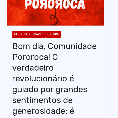
o
DESTAQUES
FRASES
LEITURA
Bom dia, Comunidade
Pororoca! O
verdadeiro
revolucionário é
guiado por grandes
sentimentos de
generosidade; é