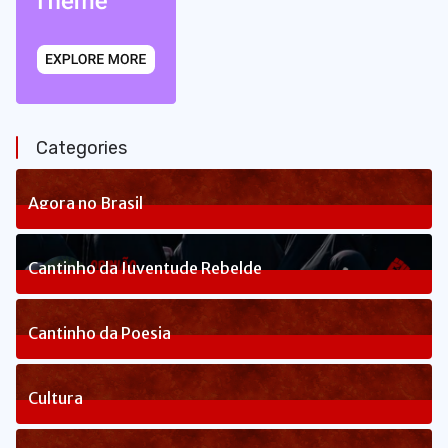
Categories
Agora no Brasil
236
Posts
Cantinho da Juventude Rebelde
3
Posts
Cantinho da Poesia
1
Posts
Cultura
82
Posts