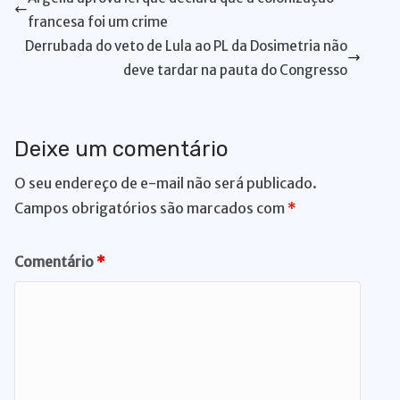
p
o
n
y
n
m
s
t
n
r
francesa foi um crime
p
o
k
g
Derrubada do veto de Lula ao PL da Dosimetria não
k
er
deve tardar na pauta do Congresso
Deixe um comentário
O seu endereço de e-mail não será publicado.
Campos obrigatórios são marcados com
*
Comentário
*