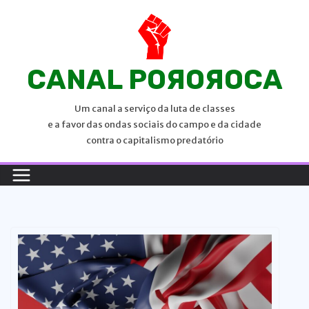
P
u
l
a
CANAL POЯOЯOCA
r
p
Um canal a serviço da luta de classes
a
e a favor das ondas sociais do campo e da cidade
r
contra o capitalismo predatório
a
o
c
o
n
t
e
ú
d