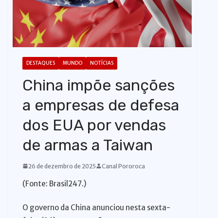
o
DESTAQUES
MUNDO
NOTÍCIAS
China impõe sanções
a empresas de defesa
dos EUA por vendas
de armas a Taiwan
26 de dezembro de 2025
Canal Pororoca
(Fonte: Brasil247.)
O governo da China anunciou nesta sexta-