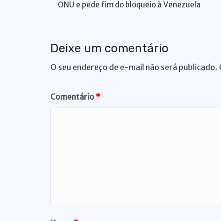
A
b
dI
k
Li
st
a
ONU e pede fim do bloqueio à Venezuela
p
o
n
y
n
m
p
o
k
Deixe um comentário
k
O seu endereço de e-mail não será publicado.
Comentário
*