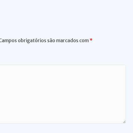
d
t
n
r
s
g
er
Campos obrigatórios são marcados com
*