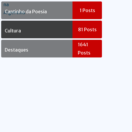
Rebelde
1
Posts
Cantinho da Poesia
81
Posts
Cultura
1641
Destaques
Posts