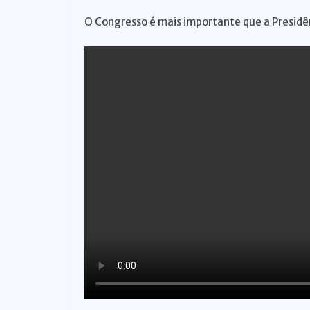
o
O Congresso é mais importante que a Presidên