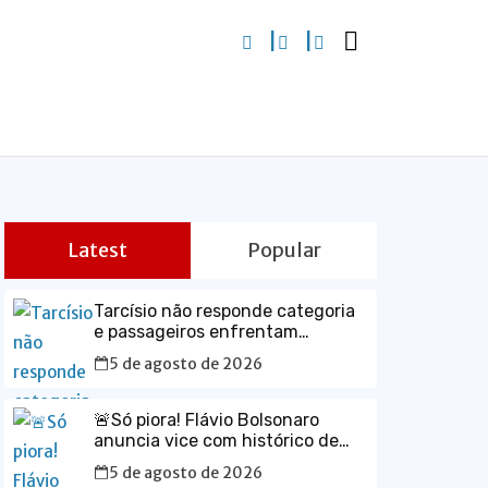
Latest
Popular
Tarcísio não responde categoria
e passageiros enfrentam
dificuldades pelo 2º dia em linhas
5 de agosto de 2026
da CPTM
🚨Só piora! Flávio Bolsonaro
anuncia vice com histórico de
abuso de menina de 13 anos🚨
5 de agosto de 2026