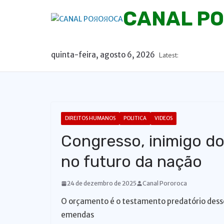
P
CANAL P
u
l
a
quinta-feira, agosto 6, 2026
Latest:
r
p
a
r
a
DIREITOS HUMANOS
POLITICA
VIDEOS
o
Congresso, inimigo d
c
o
no futuro da nação
n
t
24 de dezembro de 2025
Canal Pororoca
e
O orçamento é o testamento predatório desse
ú
emendas
d