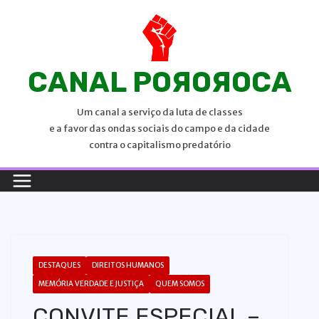
P
u
l
a
CANAL POЯOЯOCA
r
p
Um canal a serviço da luta de classes
a
e a favor das ondas sociais do campo e da cidade
r
contra o capitalismo predatório
a
o
c
o
n
t
DESTAQUES
DIREITOS HUMANOS
e
MEMÓRIA VERDADE E JUSTIÇA
QUEM SOMOS
ú
CONVITE ESPECIAL –
d