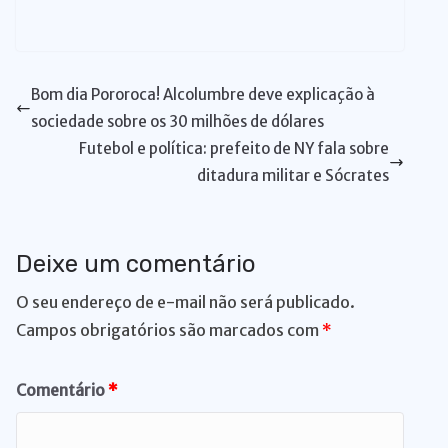
at
c
k
e
p
te
e
re
e
e
u
ri
m
m
h
s
e
e
s
y
re
gr
a
d
ss
m
n
ai
ai
ar
A
b
dI
k
Li
st
a
d
di
e
bl
t
l
l
e
Bom dia Pororoca! Alcolumbre deve explicação à
p
o
n
y
n
m
s
t
n
r
sociedade sobre os 30 milhões de dólares
p
o
k
g
Futebol e política: prefeito de NY fala sobre
k
er
ditadura militar e Sócrates
Deixe um comentário
O seu endereço de e-mail não será publicado.
Campos obrigatórios são marcados com
*
Comentário
*