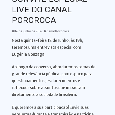
o
LIVE DO CANAL
POROROCA
16 de junho de 2026
Canal Pororoca
Nesta quinta-feira 18 de Junho, às 19h,
teremos uma entrevista especial com
Eugênia Gonzaga.
Ao longo da conversa, abordaremos temas de
grande relevância pública, com espaço para
questionamentos, esclarecimentos e
reflexões sobre assuntos que impactam
diretamente a sociedade brasileira.
E queremos a sua participação! Envie suas
perguntas durante a transmissão e participe