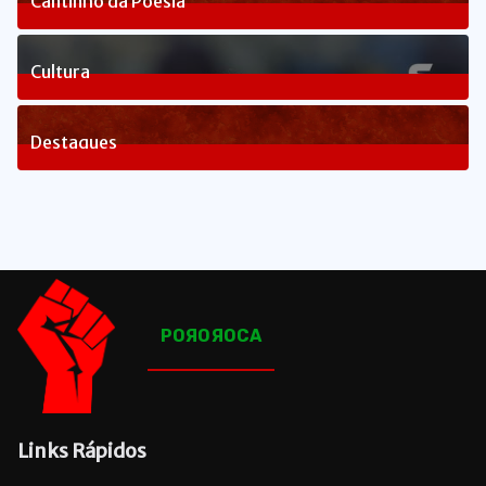
Cantinho da Poesia
1
Posts
Cultura
83
Posts
Destaques
1665
Posts
POЯOЯOCA
Links Rápidos