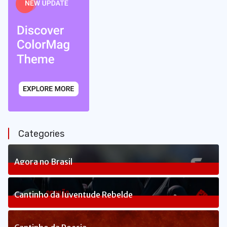
Categories
Agora no Brasil
240
Posts
Cantinho da Juventude Rebelde
3
Posts