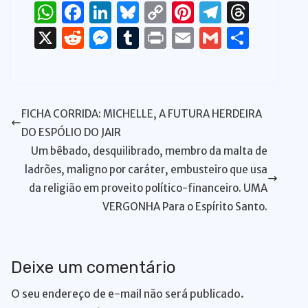
W
F
Li
Bl
C
Pi
T
T
h
a
n
u
o
n
el
h
X
R
M
T
P
E
G
S
at
c
k
e
p
te
e
re
e
e
u
ri
m
m
h
s
e
e
s
y
re
gr
a
d
ss
m
n
ai
ai
ar
A
b
dI
k
Li
st
a
d
di
e
bl
t
l
l
e
FICHA CORRIDA: MICHELLE, A FUTURA HERDEIRA
p
o
n
y
n
m
s
t
n
r
DO ESPÓLIO DO JAIR
p
o
k
g
Um bêbado, desquilibrado, membro da malta de
k
er
ladrões, maligno por caráter, embusteiro que usa
da religião em proveito político-financeiro. UMA
VERGONHA Para o Espírito Santo.
Deixe um comentário
O seu endereço de e-mail não será publicado.