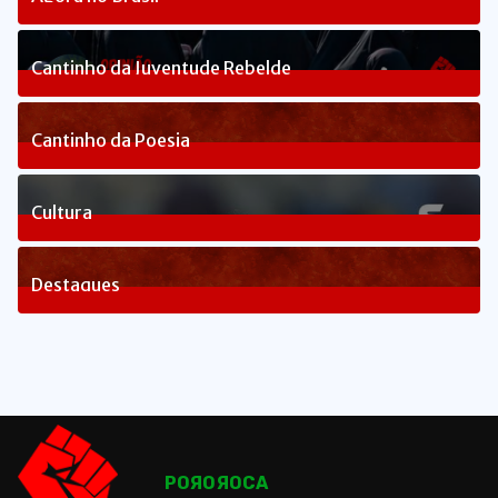
240
Posts
Cantinho da Juventude Rebelde
3
Posts
Cantinho da Poesia
1
Posts
Cultura
83
Posts
Destaques
1665
Posts
POЯOЯOCA