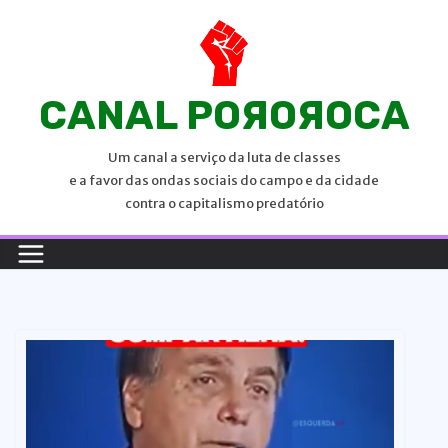
P
u
l
a
CANAL POЯOЯOCA
r
p
Um canal a serviço da luta de classes
a
e a favor das ondas sociais do campo e da cidade
r
contra o capitalismo predatório
a
o
c
o
n
t
e
ú
d