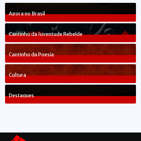
Agora no Brasil
238
Posts
Cantinho da Juventude Rebelde
3
Posts
Cantinho da Poesia
1
Posts
Cultura
82
Posts
Destaques
1653
Posts