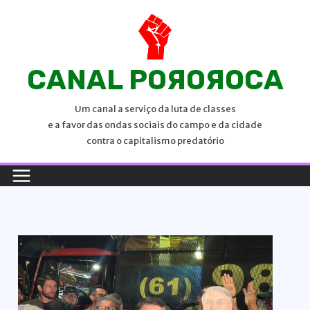
P
u
l
a
CANAL POЯOЯOCA
r
p
Um canal a serviço da luta de classes
a
e a favor das ondas sociais do campo e da cidade
r
contra o capitalismo predatório
a
o
c
o
n
t
e
ú
d