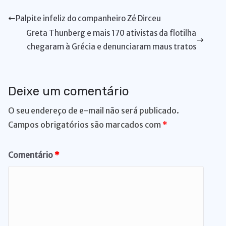
A
b
dI
k
Li
st
a
d
di
e
bl
t
l
l
e
Palpite infeliz do companheiro Zé Dirceu
p
o
n
y
n
m
s
t
n
r
Greta Thunberg e mais 170 ativistas da flotilha
p
o
k
g
chegaram à Grécia e denunciaram maus tratos
k
er
Deixe um comentário
O seu endereço de e-mail não será publicado.
Campos obrigatórios são marcados com
*
Comentário
*