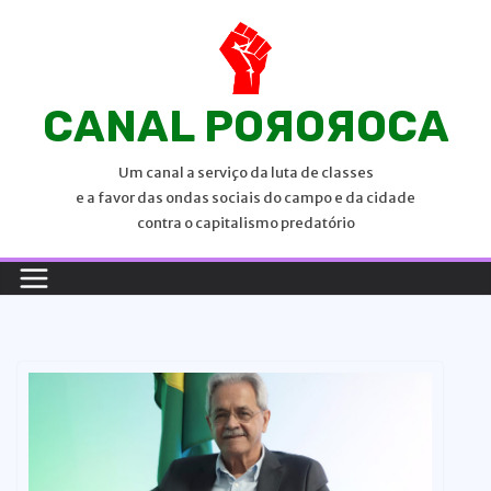
P
u
l
a
CANAL POЯOЯOCA
r
p
Um canal a serviço da luta de classes
a
e a favor das ondas sociais do campo e da cidade
r
contra o capitalismo predatório
a
o
c
o
n
t
e
ú
d