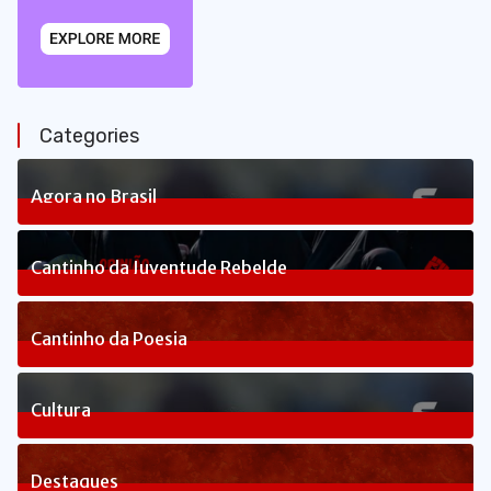
Categories
Agora no Brasil
240
Posts
Cantinho da Juventude Rebelde
3
Posts
Cantinho da Poesia
1
Posts
Cultura
83
Posts
Destaques