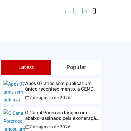
Latest
Popular
Após 07 anos sem publicar um
único reconhecimento, a CEMDP
retoma seu espaço no Diário
7 de agosto de 2026
Ofical da União, com o caso
histórico de JK.
O Canal Pororoca lançou um
abaixo-assinado pela exoneração
do ministro da Defesa, José
7 de agosto de 2026
Mucio Monteiro.