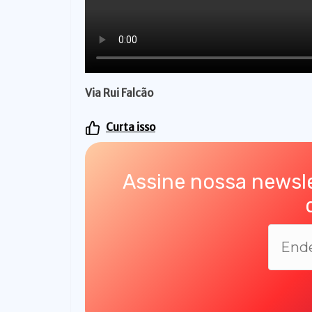
Via Rui Falcão
Curta isso
Assine nossa newsle