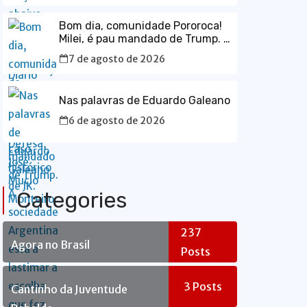
Bom dia, comunidade Pororoca!
Milei, é pau mandado de Trump. A
sociedade Argentina está a
7 de agosto de 2026
lastimar a escolha que fez, sem
saber que estava votando num
maluco sabujo dos EUA.
Nas palavras de Eduardo Galeano
6 de agosto de 2026
Categories
237
Agora no Brasil
Posts
3
Posts
Cantinho da Juventude