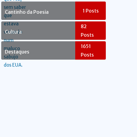
Rebelde
1
Posts
Cantinho da Poesia
82
Cultura
Posts
1651
Destaques
Posts