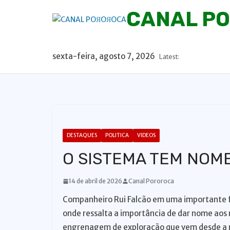
P
CANAL P
u
l
a
sexta-feira, agosto 7, 2026
Latest:
r
p
a
r
a
o
DESTAQUES
POLITICA
VIDEOS
c
O SISTEMA TEM NOM
o
n
14 de abril de 2026
Canal Pororoca
t
Companheiro Rui Falcão em uma importante fa
e
onde ressalta a importância de dar nome aos 
ú
engrenagem de exploração que vem desde a no
d