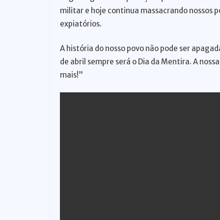
militar e hoje continua massacrando nossos p
o
expiatórios.
A história do nosso povo não pode ser apagada
de abril sempre será o Dia da Mentira. A noss
mais!”