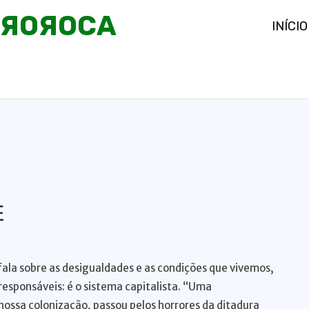
OЯOЯOCA
INÍCIO
E
la sobre as desigualdades e as condições que vivemos,
responsáveis: é o sistema capitalista. “Uma
ssa colonização, passou pelos horrores da ditadura