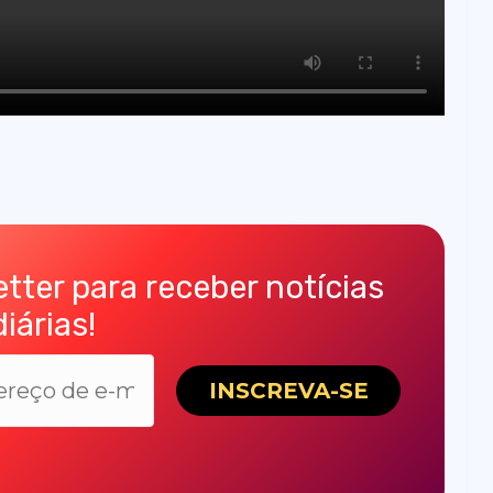
tter para receber notícias
diárias!