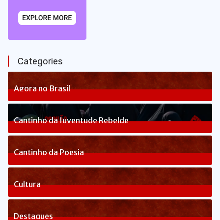
Categories
Agora no Brasil
236
Posts
Cantinho da Juventude Rebelde
3
Posts
Cantinho da Poesia
1
Posts
Cultura
82
Posts
Destaques