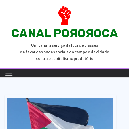
P
u
l
a
CANAL POЯOЯOCA
r
p
Um canal a serviço da luta de classes
a
e a favor das ondas sociais do campo e da cidade
r
contra o capitalismo predatório
a
o
c
o
n
t
e
ú
d