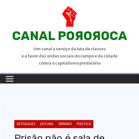
P
u
l
a
CANAL POЯOЯOCA
r
p
Um canal a serviço da luta de classes
a
e a favor das ondas sociais do campo e da cidade
r
contra o capitalismo predatório
a
o
c
o
n
t
e
DESTAQUES
LEITURA
OPINIÃO
POLITICA
ú
Prisão não é sala de
d