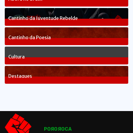
234
Posts
Cantinho da Juventude Rebelde
3
Posts
Cantinho da Poesia
1
Posts
Cultura
81
Posts
Destaques
1641
Posts
POЯOЯOCA