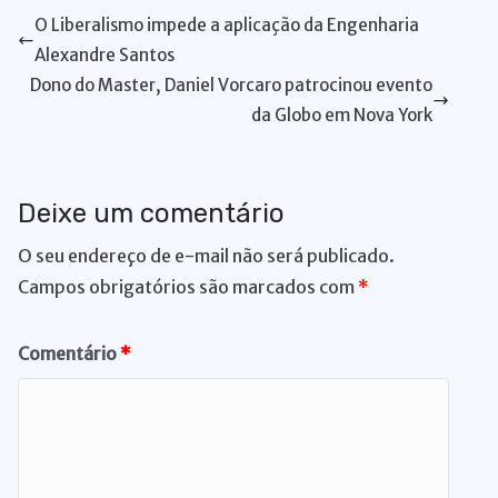
A
b
dI
k
Li
st
a
d
di
e
bl
t
l
l
e
O Liberalismo impede a aplicação da Engenharia
p
o
n
y
n
m
s
t
n
r
Alexandre Santos
p
o
k
g
Dono do Master, Daniel Vorcaro patrocinou evento
k
er
da Globo em Nova York
Deixe um comentário
O seu endereço de e-mail não será publicado.
Campos obrigatórios são marcados com
*
Comentário
*