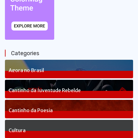
Categories
Agora no Brasil
234
Posts
Cantinho da Juventude Rebelde
3
Posts
Cantinho da Poesia
1
Posts
Cultura