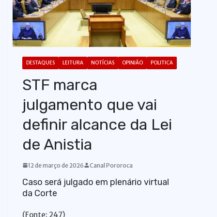
o
DESTAQUES
LEITURA
NOTÍCIAS
OPINIÃO
POLITICA
STF marca
julgamento que vai
definir alcance da Lei
de Anistia
12 de março de 2026
Canal Pororoca
Caso será julgado em plenário virtual
da Corte
(Fonte: 247)