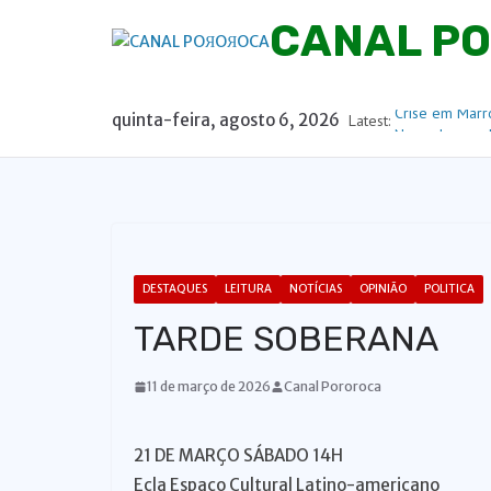
P
CANAL P
u
l
a
quinta-feira, agosto 6, 2026
Latest:
Crise em Marr
r
Nas palavras 
p
URGERNTE! Edu
contra o Brasi
a
Espírito Santo
r
mostra que a 
a
desenvolvimen
🔥Haddad defe
o
DESTAQUES
LEITURA
NOTÍCIAS
OPINIÃO
POLITICA
Bolsonaro🔥
c
TARDE SOBERANA
o
n
11 de março de 2026
Canal Pororoca
t
e
21 DE MARÇO SÁBADO 14H
ú
Ecla Espaço Cultural Latino-americano
d