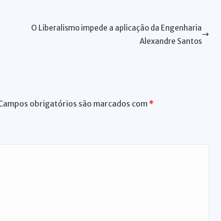
re
d
ss
m
n
ai
ai
ar
a
di
e
bl
t
l
l
e
O Liberalismo impede a aplicação da Engenharia
d
t
n
r
Alexandre Santos
s
g
er
Campos obrigatórios são marcados com
*