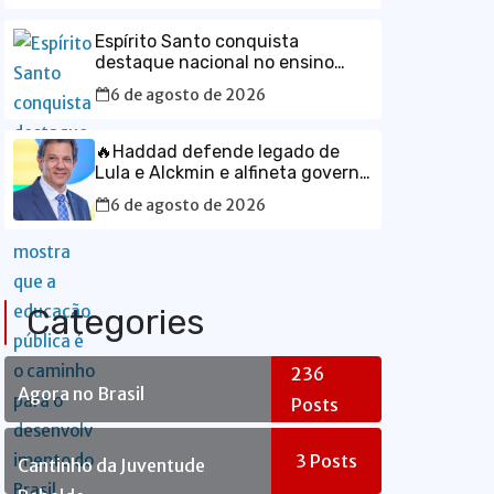
Espírito Santo conquista
destaque nacional no ensino
médio e mostra que a educação
6 de agosto de 2026
pública é o caminho para o
desenvolvimento do Brasil
🔥Haddad defende legado de
Lula e Alckmin e alfineta governo
Bolsonaro🔥
6 de agosto de 2026
Categories
236
Agora no Brasil
Posts
3
Posts
Cantinho da Juventude