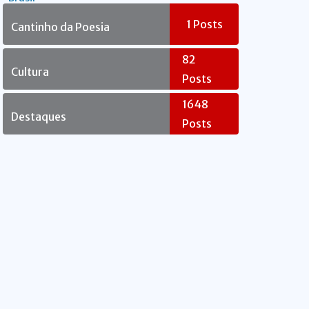
Rebelde
1
Posts
Cantinho da Poesia
82
Cultura
Posts
1648
Destaques
Posts