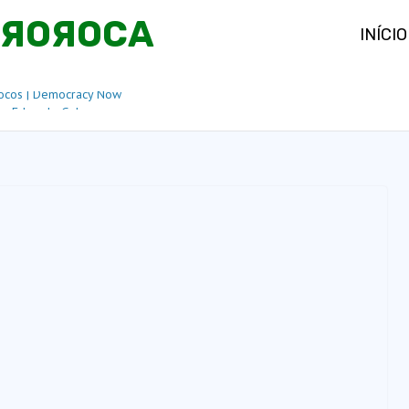
OЯOЯOCA
INÍCIO
ocos | Democracy Now
de Eduardo Galeano
ardo Bolsonaro volta a pedir ofensiva de Trump
l e defende prisão de Lula em vídeo em inglês
 conquista destaque nacional no ensino médio e
educação pública é o caminho para o
to do Brasil
nde legado de Lula e Alckmin e alfineta governo