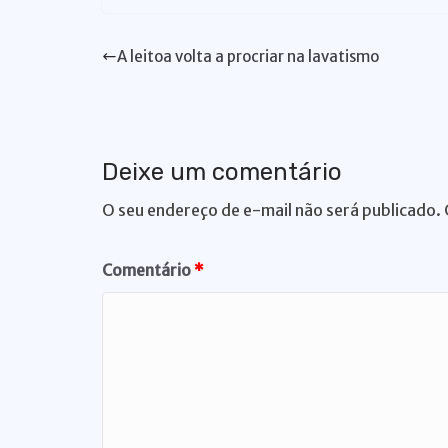
at
c
k
e
p
te
e
s
e
e
s
y
re
gr
A leitoa volta a procriar na lavatismo
A
b
dI
k
Li
st
a
p
o
n
y
n
m
p
o
k
Deixe um comentário
k
O seu endereço de e-mail não será publicado.
Comentário
*