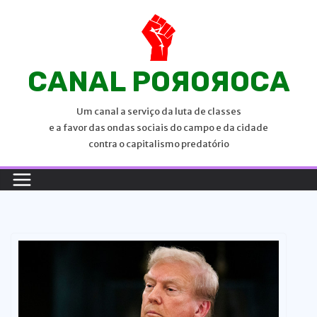
P
u
l
a
CANAL POЯOЯOCA
r
p
Um canal a serviço da luta de classes
a
e a favor das ondas sociais do campo e da cidade
r
contra o capitalismo predatório
a
o
c
o
n
t
e
ú
d