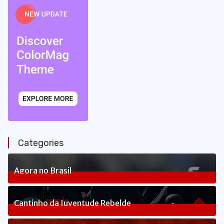
Categories
Agora no Brasil
240
Posts
Cantinho da Juventude Rebelde
3
Posts