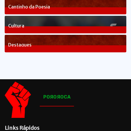
Cantinho da Poesia
1
Posts
Cultura
83
Posts
Destaques
1660
Posts
POЯOЯOCA
Links Rápidos