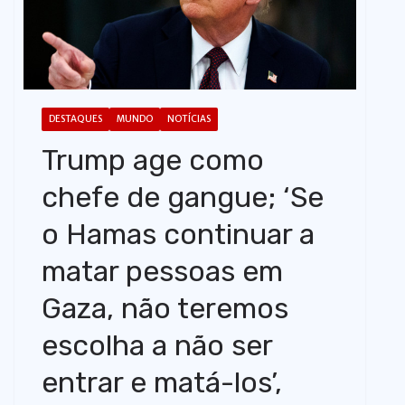
o
DESTAQUES
MUNDO
NOTÍCIAS
Trump age como
chefe de gangue; ‘Se
o Hamas continuar a
matar pessoas em
Gaza, não teremos
escolha a não ser
entrar e matá-los’,