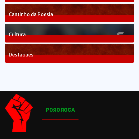
3
Posts
Cantinho da Poesia
1
Posts
Cultura
83
Posts
Destaques
1660
Posts
POЯOЯOCA