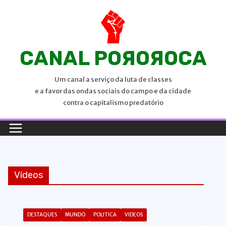
P
u
l
a
CANAL POЯOЯOCA
r
p
Um canal a serviço da luta de classes
a
e a favor das ondas sociais do campo e da cidade
r
contra o capitalismo predatório
a
o
c
o
n
Vídeos
t
e
ú
DESTAQUES
MUNDO
POLITICA
VIDEOS
d