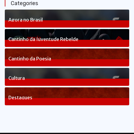
Categories
Agora no Brasil
240
Posts
Cantinho da Juventude Rebelde
3
Posts
Cantinho da Poesia
1
Posts
Cultura
83
Posts
Destaques
1665
Posts