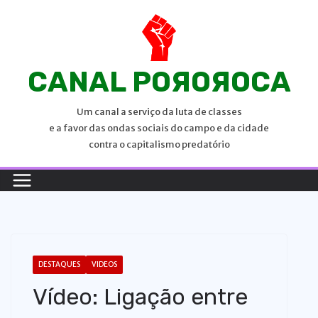
P
u
l
a
CANAL POЯOЯOCA
r
p
Um canal a serviço da luta de classes
a
e a favor das ondas sociais do campo e da cidade
r
contra o capitalismo predatório
a
o
c
o
n
t
DESTAQUES
VIDEOS
e
Vídeo: Ligação entre
ú
d