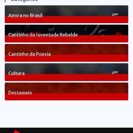
Agora no Brasil
240
Posts
Cantinho da Juventude Rebelde
3
Posts
Cantinho da Poesia
1
Posts
Cultura
83
Posts
Destaques
1660
Posts