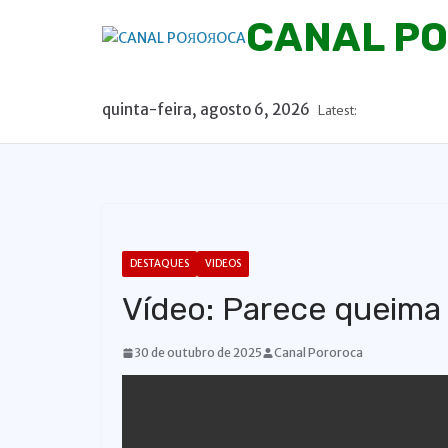
P
CANAL P
u
l
a
quinta-feira, agosto 6, 2026
Latest:
r
p
a
r
a
o
DESTAQUES
VIDEOS
c
Vídeo: Parece queima
o
n
30 de outubro de 2025
Canal Pororoca
t
e
ú
d