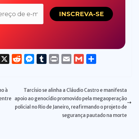
T
X
R
M
T
P
E
G
S
h
e
e
u
ri
m
m
h
re
d
ss
m
n
ai
ai
ar
a
di
e
bl
t
l
l
e
no à
Tarcísio se alinha a Cláudio Castro e manifesta
d
t
n
r
entre
apoio ao genocídio promovido pela megaoperação
s
g
policial no Rio de Janeiro, reafirmando o projeto de
er
segurança pautado na morte