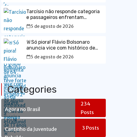
estadunidense; o governo está
certíssimo em ser rigoroso na
Tarcísio não responde categoria
aceitação de diplomatas.
e passageiros enfrentam
dificuldades pelo 2º dia em linhas
5 de agosto de 2026
da CPTM
🚨Só piora! Flávio Bolsonaro
anuncia vice com histórico de
abuso de menina de 13 anos🚨
5 de agosto de 2026
Categories
234
Agora no Brasil
Posts
3
Posts
Cantinho da Juventude