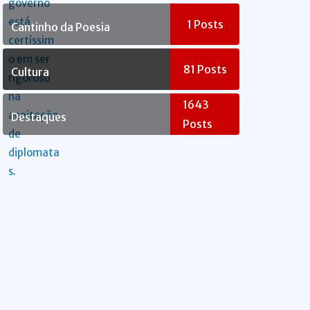
Rebelde
1
Posts
Cantinho da Poesia
81
Posts
Cultura
1643
Destaques
Posts