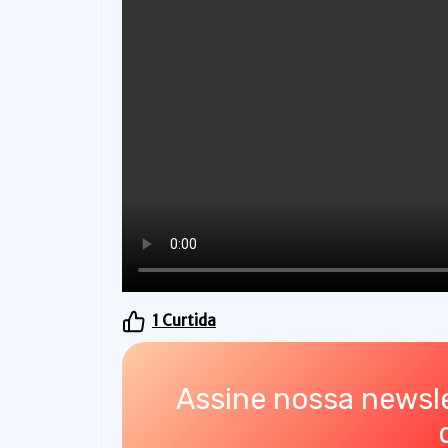
o
1
Curtida
Assine nossa newsle