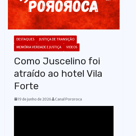
o
DESTAQUES
JUSTIÇA DE TRANSIÇÃO
MEMÓRIA VERDADE E JUSTIÇA
VIDEOS
Como Juscelino foi
atraído ao hotel Vila
Forte
19 de junho de 2026
Canal Pororoca