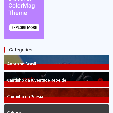
Categories
Agora no Brasil
234
Posts
Cantinho da Juventude Rebelde
3
Posts
Cantinho da Poesia
1
Posts
Cultura