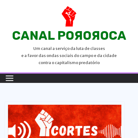
P
u
l
a
CANAL POЯOЯOCA
r
p
Um canal a serviço da luta de classes
a
e a favor das ondas sociais do campo e da cidade
r
contra o capitalismo predatório
a
o
c
o
n
t
e
ú
d