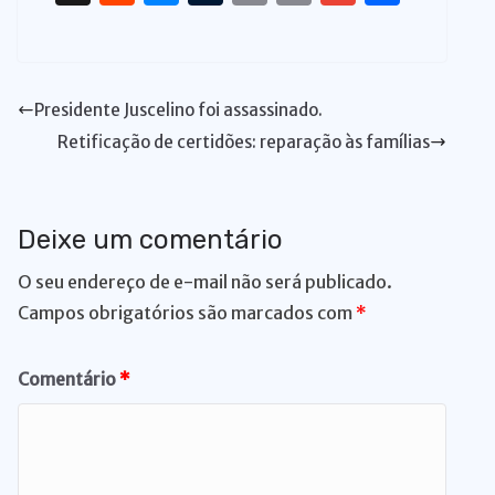
at
c
k
e
p
te
e
re
e
e
u
ri
m
m
h
s
e
e
s
y
re
gr
a
d
ss
m
n
ai
ai
ar
A
b
dI
k
Li
st
a
d
di
e
bl
t
l
l
e
Presidente Juscelino foi assassinado.
p
o
n
y
n
m
s
t
n
r
Retificação de certidões: reparação às famílias
p
o
k
g
k
er
Deixe um comentário
O seu endereço de e-mail não será publicado.
Campos obrigatórios são marcados com
*
Comentário
*