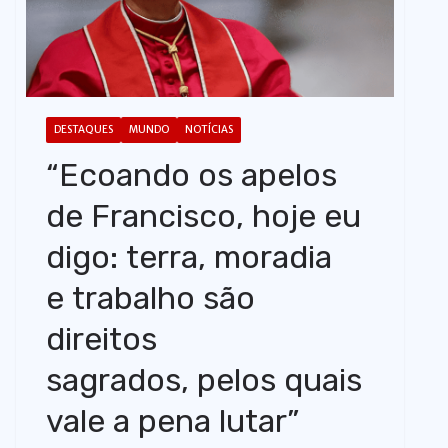
o
DESTAQUES
MUNDO
NOTÍCIAS
“Ecoando os apelos
de Francisco, hoje eu
digo: terra, moradia
e trabalho são
direitos
sagrados, pelos quais
vale a pena lutar”