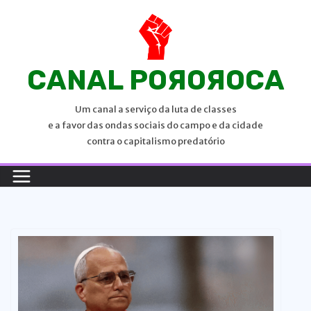
P
u
l
a
CANAL POЯOЯOCA
r
p
Um canal a serviço da luta de classes
a
e a favor das ondas sociais do campo e da cidade
r
contra o capitalismo predatório
a
o
c
o
n
t
e
ú
d