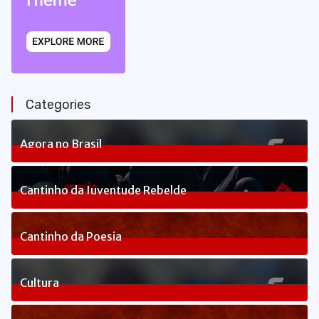
Categories
Agora no Brasil
240
Posts
Cantinho da Juventude Rebelde
3
Posts
Cantinho da Poesia
1
Posts
Cultura
83
Posts