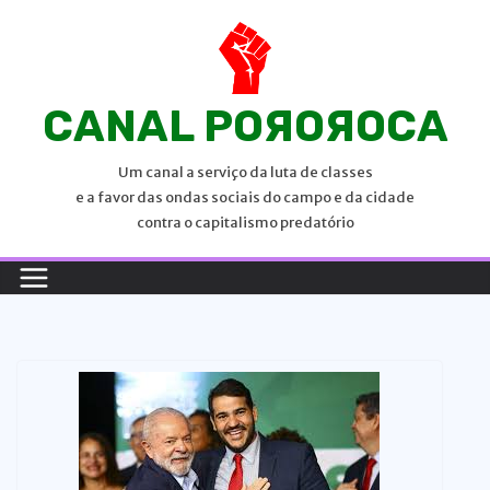
P
u
l
a
CANAL POЯOЯOCA
r
p
Um canal a serviço da luta de classes
a
e a favor das ondas sociais do campo e da cidade
r
contra o capitalismo predatório
a
o
c
o
n
t
e
ú
d