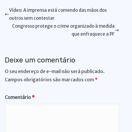
A
b
dI
k
Li
st
a
d
di
e
bl
t
l
l
e
Vídeo: A imprensa está comendo das mãos dos
p
o
n
y
n
m
s
t
n
r
outros sem contestar
p
o
k
g
Congresso protege o crime organizado à medida
k
er
que enfraquece a PF
Deixe um comentário
O seu endereço de e-mail não será publicado.
Campos obrigatórios são marcados com
*
Comentário
*