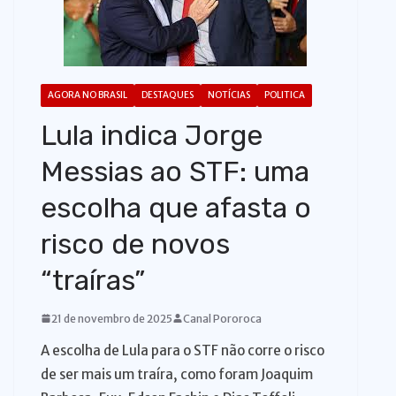
o
AGORA NO BRASIL
DESTAQUES
NOTÍCIAS
POLITICA
Lula indica Jorge
Messias ao STF: uma
escolha que afasta o
risco de novos
“traíras”
21 de novembro de 2025
Canal Pororoca
A escolha de Lula para o STF não corre o risco
de ser mais um traíra, como foram Joaquim