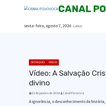
P
CANAL P
u
l
a
sexta-feira, agosto 7, 2026
Latest:
r
p
a
r
a
o
DESTAQUES
VIDEOS
c
Vídeo: A Salvação Cri
o
n
divino
t
e
22 de janeiro de 2026
Canal Pororoca
ú
A ignorância, o desconhecimento da história, 
d