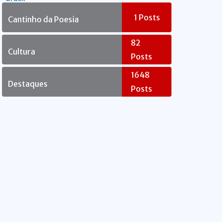
Rebelde
1
Posts
Cantinho da Poesia
82
Cultura
Posts
1648
Destaques
Posts