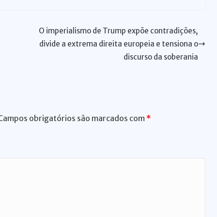
re
d
ss
m
n
ai
ai
ar
a
di
e
bl
t
l
l
e
O imperialismo de Trump expõe contradições,
d
t
n
r
divide a extrema direita europeia e tensiona o
s
g
discurso da soberania
er
Campos obrigatórios são marcados com
*