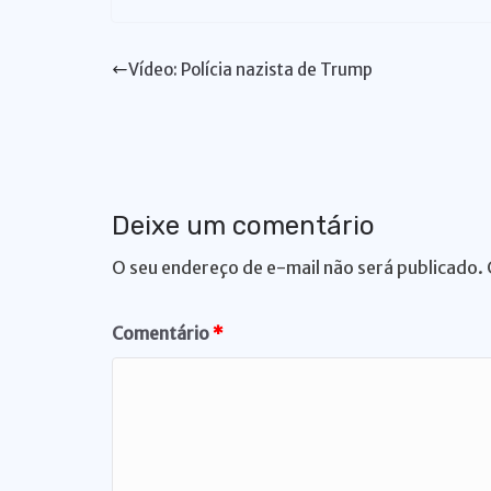
at
c
k
e
p
te
e
s
e
e
s
y
re
gr
Vídeo: Polícia nazista de Trump
A
b
dI
k
Li
st
a
p
o
n
y
n
m
p
o
k
k
Deixe um comentário
O seu endereço de e-mail não será publicado.
Comentário
*