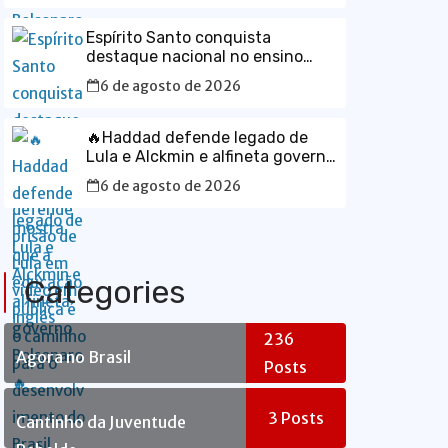
Espírito Santo conquista
destaque nacional no ensino
médio e mostra que a educação
6 de agosto de 2026
pública é o caminho para o
desenvolvimento do Brasil
🔥Haddad defende legado de
Lula e Alckmin e alfineta governo
Bolsonaro🔥
6 de agosto de 2026
Categories
236
Agora no Brasil
Posts
3
Posts
Cantinho da Juventude