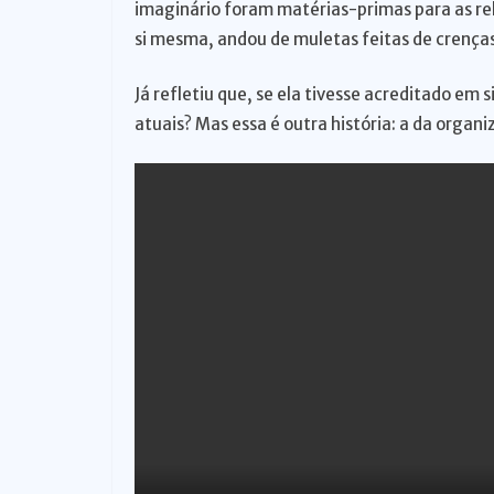
imaginário foram matérias-primas para as re
o
si mesma, andou de muletas feitas de crenças
Já refletiu que, se ela tivesse acreditado em 
atuais? Mas essa é outra história: a da organi