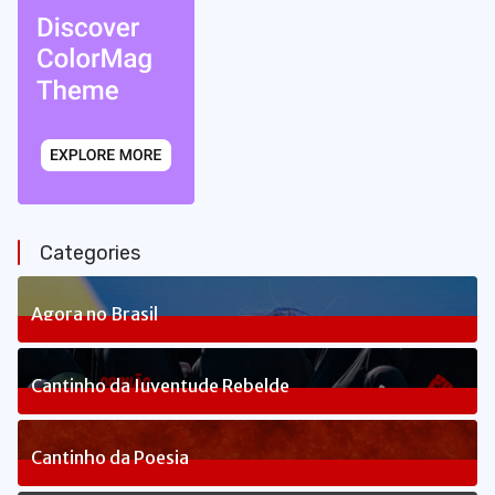
Categories
Agora no Brasil
234
Posts
Cantinho da Juventude Rebelde
3
Posts
Cantinho da Poesia