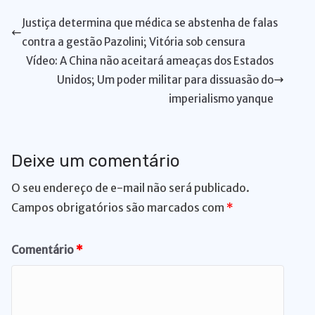
A
b
dI
k
Li
st
a
d
di
e
bl
t
l
l
e
Justiça determina que médica se abstenha de falas
p
o
n
y
n
m
s
t
n
r
contra a gestão Pazolini; Vitória sob censura
p
o
k
g
Vídeo: A China não aceitará ameaças dos Estados
k
er
Unidos; Um poder militar para dissuasão do
imperialismo yanque
Deixe um comentário
O seu endereço de e-mail não será publicado.
Campos obrigatórios são marcados com
*
Comentário
*