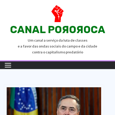
P
u
l
a
CANAL POЯOЯOCA
r
p
Um canal a serviço da luta de classes
a
e a favor das ondas sociais do campo e da cidade
r
contra o capitalismo predatório
a
o
c
o
n
t
e
ú
d