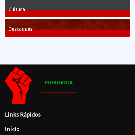
1
Posts
Cultura
81
Posts
Destaques
1643
Posts
POЯOЯOCA
Links Rápidos
Início