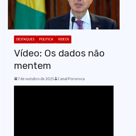
o
DESTAQUES
POLITICA
VIDEOS
Vídeo: Os dados não
mentem
7 de outubro de 2025
Canal Pororoca