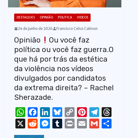
DESTAQUES
OPINIÃO
POLITICA
VIDEOS
24 de junho de 2026
Francisco Celso Calmon
Opinião
Ou você faz
política ou você faz guerra.O
que há por trás da estética
da violência nos vídeos
divulgados por candidatos
da extrema direita? – Rachel
Sherazade.
W
F
Li
Bl
C
Pi
T
T
h
a
n
u
o
n
el
h
X
R
M
T
P
E
G
S
at
c
k
e
p
te
e
re
e
e
u
ri
m
m
h