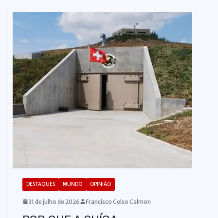
o
DESTAQUES
MUNDO
OPINIÃO
31 de julho de 2026
Francisco Celso Calmon