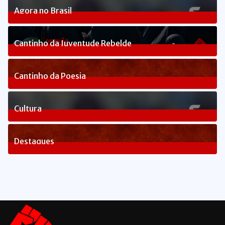
Agora no Brasil
240
Posts
Cantinho da Juventude Rebelde
3
Posts
Cantinho da Poesia
1
Posts
Cultura
83
Posts
Destaques
1662
Posts