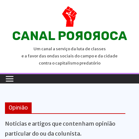
P
u
l
a
CANAL POЯOЯOCA
r
p
Um canal a serviço da luta de classes
a
e a favor das ondas sociais do campo e da cidade
r
contra o capitalismo predatório
a
o
c
o
n
Opinião
t
e
Noticias e artigos que contenham opinião
ú
particular do ou da colunista.
d