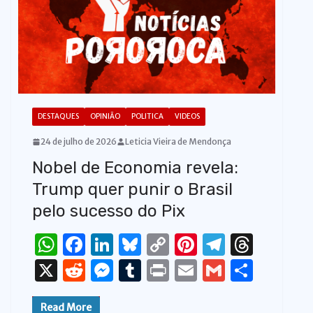
DESTAQUES
OPINIÃO
POLITICA
VIDEOS
24 de julho de 2026
Leticia Vieira de Mendonça
Nobel de Economia revela:
Trump quer punir o Brasil
pelo sucesso do Pix
W
F
Li
Bl
C
Pi
T
T
h
a
n
u
o
n
el
h
X
R
M
T
P
E
G
S
at
c
k
e
p
te
e
re
e
e
u
ri
m
m
h
s
e
e
s
y
re
gr
a
Read More