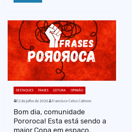
d
ss
m
n
ai
ai
ar
A
b
dI
k
Li
st
a
d
di
e
bl
t
l
l
e
p
o
n
y
n
m
s
t
n
r
p
o
k
g
k
er
DESTAQUES
FRASES
LEITURA
OPINIÃO
12 de julho de 2026
Francisco Celso Calmon
Bom dia, comunidade
Pororoca! Esta está sendo a
maior Copa em espaço,